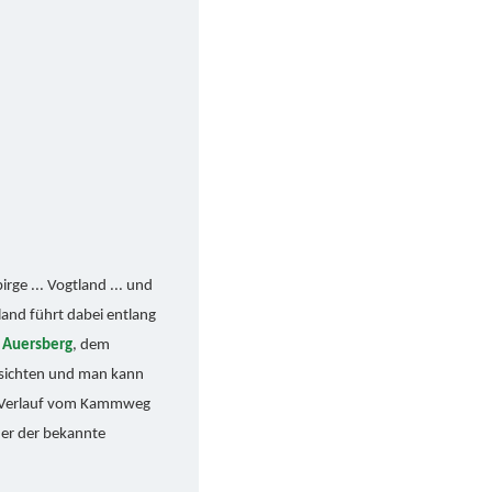
ge ... Vogtland ... und
and führt dabei entlang
m
Auersberg
, dem
ssichten und man kann
m Verlauf vom Kammweg
der der bekannte