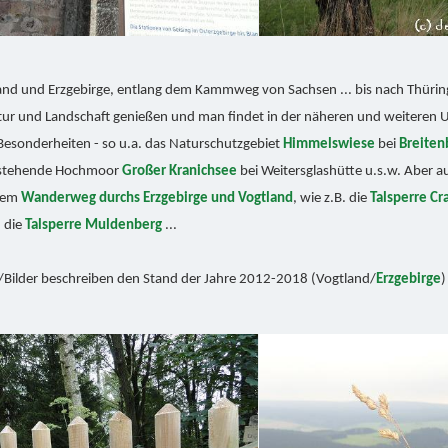
and und Erzgebirge, entlang dem Kammweg von Sachsen ... bis nach Thüringe
atur und Landschaft genießen und man findet in der näheren und weiteren
Besonderheiten - so u.a. das Naturschutzgebiet
Himmelswiese
bei
Breiten
 stehende Hochmoor
Großer Kranichsee
bei Weitersglashütte u.s.w. Aber 
esem
Wanderweg durchs Erzgebirge und Vogtland
, wie z.B. die
Talsperre Cr
 die
Talsperre Muldenberg
...
/Bilder beschreiben den Stand der Jahre 2012-2018 (Vogtland/
Erzgebirge
)