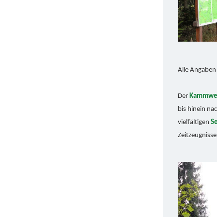
Alle Angaben
Der
Kammweg 
bis hinein n
vielfältigen
S
Zeitzeugniss