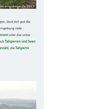
n, lässt sich gut die
 Umgebung viele
brunn
oder das unter
auch
Talsperren und Seen
anzahl
, die
Talsperre