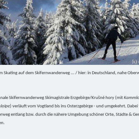
m Skating auf dem Skifernwanderweg ... / hier: in Deutschland, nahe Ober
onale Skifernwanderweg Skimagistrale Erzgebirge/Krušné hory (mit
Kammlo
sloipe
) verläuft vom Vogtland bis ins Osterzgebirge - und umgekehrt. Dabei 
rweg entlang bzw. durch die nähere Umgebung schöner Orte, Städte & Ge
en.