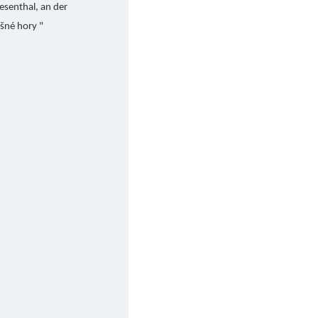
iesenthal, an der
šné hory "