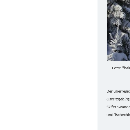
Foto: "bei
Der überregi
Osterzgebirg
Skifernwande
und Tschechi