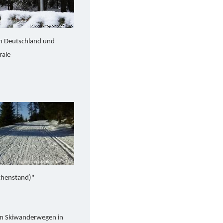
en Deutschland und
rale
schenstand)"
sten Skiwanderwegen in