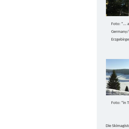
Foto: "...
Germany/S
Erzgebirg
Foto: "in 
Die Skimagist