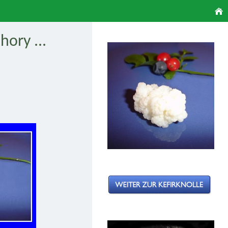
hory ...