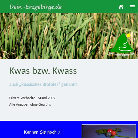
Kwas bzw. Kwass
auch „Russisches Brotbier“ genannt
Private Webseite - Stand 2009.
Alle Angaben ohne Gewähr.